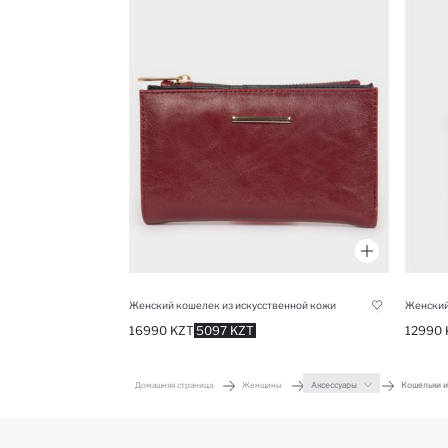
Женский кошелек из искусственной кожи
Женский
16990 KZT
5097 KZT
12990 
Домашняя страница
Женщины
Аксессуары
Кошельки и