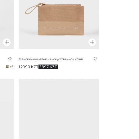
Женский кошелек из искусственной кожи
12990 KZT
3897 KZT
+6