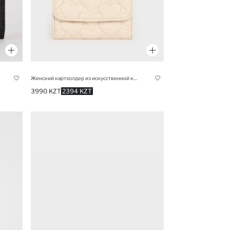
Женский картхолдер из искусственной кожи
3990 KZT
2394 KZT