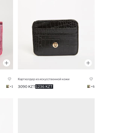
Картхолдер из искусственной кожи
3090 KZT
1236 KZT
+1
+6