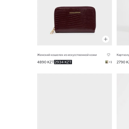
Женский кошелек из искусственной кожи
Картхолд
4890 KZT
2934 KZT
2790 K
+1