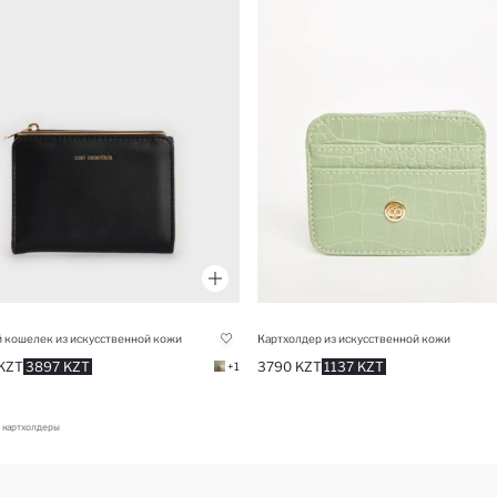
 кошелек из искусственной кожи
Картхолдер из искусственной кожи
KZT
3897 KZT
3790 KZT
1137 KZT
+1
 картхолдеры