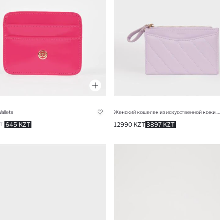
llets
Женский кошелек из искусственной кожи с капюшоном
645 KZT
12990 KZT
3897 KZT
T