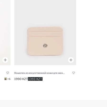
Кошелек из искусственной кожи для женщин
1990 KZT
1393 KZT
+6