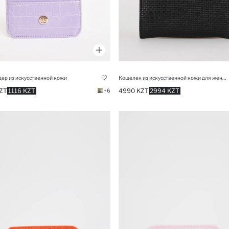
ер из искусственной кожи
Кошелек из искусственной кожи для женщин
ZT
1116 KZT
4990 KZT
2994 KZT
+6