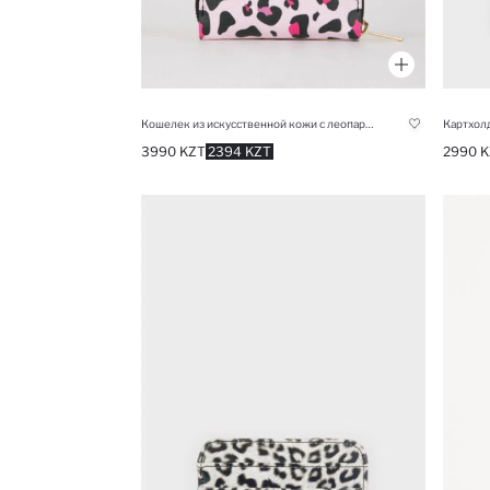
Картхолд
Кошелек из искусственной кожи с леопардовым принтом
2990 K
3990 KZT
2394 KZT