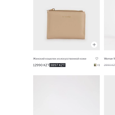
Женский кошелек из искусственной кожи
Woman Wa
12990 KZT
3897 KZT
+1
2990 KZ