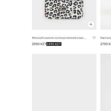
Женский кошелек из искусственной кожи с леопардовым принтом
Картхолд
2990 KZT
1495 KZT
2790 K