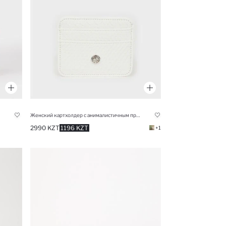
Женский картхолдер с анималистичным принтом из искусственной кожи
2990 KZT
1196 KZT
+1