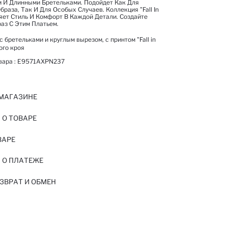
 И Длинными Бретельками. Подойдет Как Для
раза, Так И Для Особых Случаев. Коллекция "Fall In
яет Стиль И Комфорт В Каждой Детали. Создайте
аз С Этим Платьем.
 бретельками и круглым вырезом, с принтом "Fall in
ого кроя
вара :
E9571AXPN237
 МАГАЗИНЕ
О ТОВАРЕ
ВАРЕ
 О ПЛАТЕЖЕ
ЗВРАТ И ОБМЕН