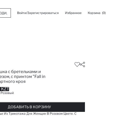
Войти/Зарегистрироваться
Избранное
Корзина
(0)
шка с бретельками и
зом, с принтом "Fall in
артного кроя
 KZT
:
Розовый
ОБАВЛЕНО В СПИСОК ИЗБРАНОГО
ДОБАВЛЕНО В КОРЗИНУ
СООБЩИТЬ О НАЛИЧИИ
ДОБАВИТЬ В КОРЗИНУ
ДОБАВИТЬ В КОРЗИНУ
ье Из Трикотажа Для Женщин В Розовом Цвете. С