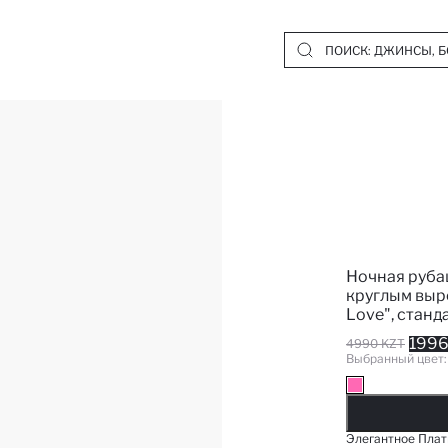
Ночная руба
круглым выре
Love", станд
1996
4990 KZT
Выбранный цвет
Д
Элегантное Плат