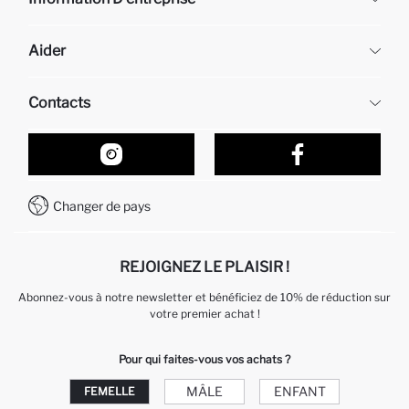
DeFacto
Aider
À propos de nous
Ressources humaines
Questions fréquemment posées
Contacts
Retour et changement
Suivi de la Commande
Nos Magasins
Comment acheter sur DeFacto ?
Formulaire de contact
Comment payer sur DeFacto?
WhatsApp +212 525 076 633
Changer de pays
Service Client +212 525 076 633
REJOIGNEZ LE PLAISIR !
Abonnez-vous à notre newsletter et bénéficiez de 10% de réduction sur
votre premier achat !
Pour qui faites-vous vos achats ?
MÂLE
ENFANT
FEMELLE